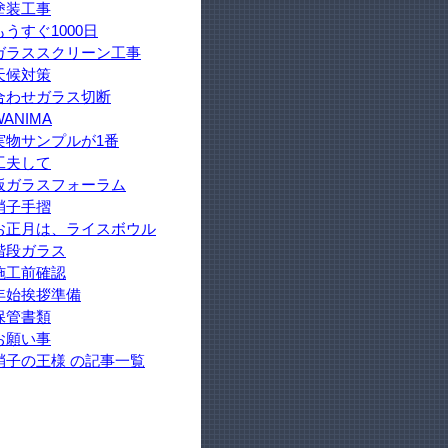
塗装工事
もうすぐ1000日
ガラススクリーン工事
天候対策
合わせガラス切断
WANIMA
実物サンプルが1番
工夫して
板ガラスフォーラム
硝子手摺
お正月は、ライスボウル
階段ガラス
施工前確認
年始挨拶準備
保管書類
お願い事
硝子の王様 の記事一覧