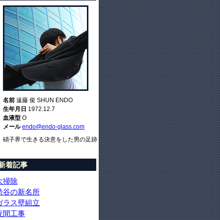
名前
遠藤 俊 SHUN ENDO
生年月日
1972.12.7
血液型
O
メール
endo@endo-glass.com
硝子界で生きる決意をした男の足跡
新着記事
大掃除
渋谷の新名所
ガラス壁組立
夜間工事