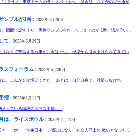
、1月3日は、東京ドームのライスボウルへ。 試合は、さすがの富士通が
サンプルが1番 :
2023年6月29日
り、図面で記すより、実物サンプルを作ってしまうのが 1番、話が早い...
して :
2023年6月29日
足りなくて苦労する台車が、今は 一旦、現場から引き上げられてきてい
ラスフォーラム :
2023年6月29日
りに、こんか会が増えてきた。 あとは、自分自身で、対策しなけれ
手摺 :
2023年1月11日
納まっている階段のガラス手摺。...
月は、ライスボウル :
2023年1月11日
日本一 対 学生日本一 が廃止になり、社会人同士の 戦いとなったラ