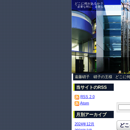
どこに何があるか？
「必要な時に、必要なだけ、すぐに手に入る
遠藤硝子 硝子の王様
どこに
当サイトのRSS
RSS 2.0
Atom
月別アーカイブ
2024年12月
どこ