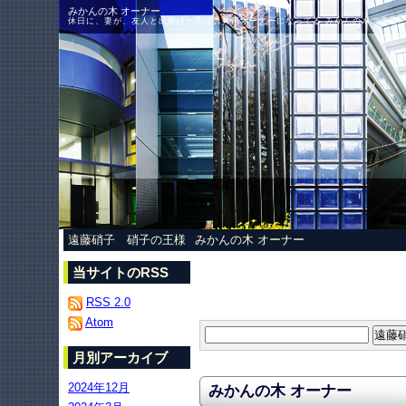
みかんの木 オーナー
休日に、妻が、友人と出掛けた先は、共同オーナーになってる みかんの木の収穫。 .
遠藤硝子 硝子の王様
みかんの木 オーナー
当サイトのRSS
RSS 2.0
Atom
月別アーカイブ
2024年12月
みかんの木 オーナー