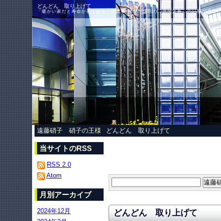
どんどん 取り上げて
「暖かい家だと寿命が長くなる」の記事 何かと話題の 週間文春 の記事なので、 
遠藤硝子 硝子の王様
どんどん 取り上げて
当サイトのRSS
RSS 2.0
Atom
月別アーカイブ
2024年12月
どんどん 取り上げて