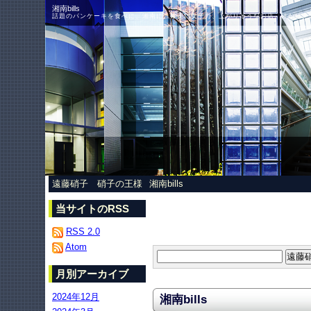
湘南bills
話題のパンケーキを食べに、湘南に。確実に女子力、上がりそうなお店。確かに美味
遠藤硝子 硝子の王様
湘南bills
当サイトのRSS
RSS 2.0
Atom
月別アーカイブ
2024年12月
湘南bills