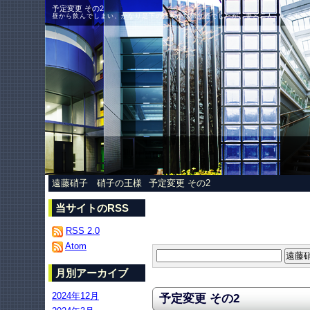
予定変更 その2
昼から飲んでしまい、かなり足下の軽やかな帰り道でしたが、妻と二人、どうも不完
遠藤硝子 硝子の王様
予定変更 その2
当サイトのRSS
RSS 2.0
Atom
月別アーカイブ
2024年12月
予定変更 その2